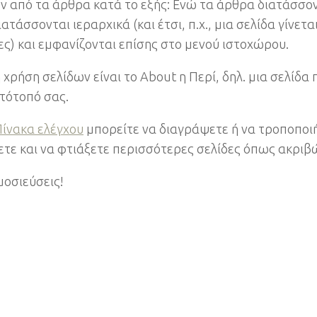
ν από τα άρθρα κατά το εξής: Ενώ τα άρθρα διατάσσον
ιατάσσονται ιεραρχικά (και έτσι, π.χ., μια σελίδα γίνεται
ες) και εμφανίζονται επίσης στο μενού ιστοχώρου.
 χρήση σελίδων είναι το About η Περί, δηλ. μια σελίδα 
στότοπό σας.
Πίνακα ελέγχου
μπορείτε να διαγράψετε ή να τροποποιή
τε και να φτιάξετε περισσότερες σελίδες όπως ακριβώ
μοσιεύσεις!