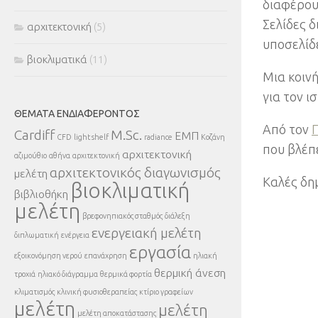
διαφέρου
Σελίδες δ
αρχιτεκτονική
(5)
υποσελίδ
βιοκλιματικά
(11)
Μια κοινή
για τον ι
ΘΈΜΑΤΑ ΕΝΔΙΑΦΈΡΟΝΤΟΣ
Από τον
Cardiff
M.Sc.
ΕΜΠ
CFD
light shelf
radiance
Κοζάνη
που βλέπε
αρχιτεκτονική
αζιμούθιο
αθήνα
αρχιτεκτονική
αρχιτεκτονικός διαγωνισμός
μελέτη
Καλές δη
βιοκλιματική
βιβλιοθήκη
μελέτη
βρεφονηπιακός σταθμός
διάλεξη
ενεργειακή μελέτη
διπλωματική
ενέργεια
εργασία
εξοικονόμηση νερού
επανάχρηση
ηλιακή
θερμική άνεση
τροχιά
ηλιακό διάγραμμα
θερμικά φορτία
κλιματισμός
κλινική φυσιοθεραπείας
κτίριο γραφείων
μελέτη
μελέτη
μελέτη αποκατάστασης