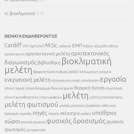
βιοκλιματικά
(11)
ΘΈΜΑΤΑ ΕΝΔΙΑΦΈΡΟΝΤΟΣ
Cardiff
M.Sc.
ΕΜΠ
CFD
light shelf
radiance
Κοζάνη
αζιμούθιο
αθήνα
αρχιτεκτονικός
αρχιτεκτονική μελέτη
αρχιτεκτονική
βιοκλιματική
διαγωνισμός
βιβλιοθήκη
μελέτη
βρεφονηπιακός σταθμός
διάλεξη
διπλωματική
ενέργεια
εργασία
ενεργειακή μελέτη
εξοικονόμηση νερού
επανάχρηση
θερμική άνεση
ηλιακή τροχιά
ηλιακό διάγραμμα
θερμικά φορτία
κλιματισμός
μελέτη
κλινική φυσιοθεραπείας
κτίριο γραφείων
μελέτη αποκατάστασης
μελέτη φωτισμού
μονάδες μέτρησης
ξενοδοχείο
παθητικός
πηγές
υπαίθριοι
σκίαστρα
δροσισμός
περσίδες
πλατεία
σχολείο
φυσικός δροσισμός
χώροι
φυσικός
φυσικός αερισμός
φωτισμός
ψυχρομετρία