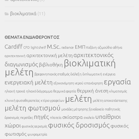
βιοκλιματικά
(11)
ΘΈΜΑΤΑ ΕΝΔΙΑΦΈΡΟΝΤΟΣ
Cardiff
M.Sc.
ΕΜΠ
CFD
light shelf
radiance
Κοζάνη
αζιμούθιο
αθήνα
αρχιτεκτονικός
αρχιτεκτονική μελέτη
αρχιτεκτονική
βιοκλιματική
διαγωνισμός
βιβλιοθήκη
μελέτη
βρεφονηπιακός σταθμός
διάλεξη
διπλωματική
ενέργεια
εργασία
ενεργειακή μελέτη
εξοικονόμηση νερού
επανάχρηση
θερμική άνεση
ηλιακή τροχιά
ηλιακό διάγραμμα
θερμικά φορτία
κλιματισμός
μελέτη
κλινική φυσιοθεραπείας
κτίριο γραφείων
μελέτη αποκατάστασης
μελέτη φωτισμού
μονάδες μέτρησης
ξενοδοχείο
παθητικός
πηγές
υπαίθριοι
σκίαστρα
δροσισμός
περσίδες
πλατεία
σχολείο
φυσικός δροσισμός
χώροι
φυσικός
φυσικός αερισμός
φωτισμός
ψυχρομετρία