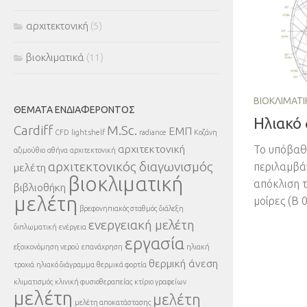
αρχιτεκτονική
(5)
βιοκλιματικά
(11)
ΒΙΟΚΛΙΜΑΤΙ
ΘΈΜΑΤΑ ΕΝΔΙΑΦΈΡΟΝΤΟΣ
Ηλιακό
Cardiff
M.Sc.
ΕΜΠ
CFD
light shelf
radiance
Κοζάνη
αρχιτεκτονική
Το υπόβαθ
αζιμούθιο
αθήνα
αρχιτεκτονική
αρχιτεκτονικός διαγωνισμός
περιλαμβάν
μελέτη
βιοκλιματική
απόκλιση τ
βιβλιοθήκη
μελέτη
μοίρες (Β 0
βρεφονηπιακός σταθμός
διάλεξη
ενεργειακή μελέτη
διπλωματική
ενέργεια
εργασία
εξοικονόμηση νερού
επανάχρηση
ηλιακή
θερμική άνεση
τροχιά
ηλιακό διάγραμμα
θερμικά φορτία
κλιματισμός
κλινική φυσιοθεραπείας
κτίριο γραφείων
μελέτη
μελέτη
μελέτη αποκατάστασης