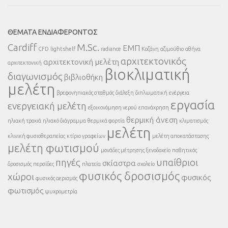
ΘΈΜΑΤΑ ΕΝΔΙΑΦΈΡΟΝΤΟΣ
Cardiff
M.Sc.
ΕΜΠ
CFD
light shelf
radiance
Κοζάνη
αζιμούθιο
αθήνα
αρχιτεκτονικός
αρχιτεκτονική μελέτη
αρχιτεκτονική
βιοκλιματική
διαγωνισμός
βιβλιοθήκη
μελέτη
βρεφονηπιακός σταθμός
διάλεξη
διπλωματική
ενέργεια
εργασία
ενεργειακή μελέτη
εξοικονόμηση νερού
επανάχρηση
θερμική άνεση
ηλιακή τροχιά
ηλιακό διάγραμμα
θερμικά φορτία
κλιματισμός
μελέτη
κλινική φυσιοθεραπείας
κτίριο γραφείων
μελέτη αποκατάστασης
μελέτη φωτισμού
μονάδες μέτρησης
ξενοδοχείο
παθητικός
πηγές
υπαίθριοι
σκίαστρα
δροσισμός
περσίδες
πλατεία
σχολείο
φυσικός δροσισμός
χώροι
φυσικός
φυσικός αερισμός
φωτισμός
ψυχρομετρία